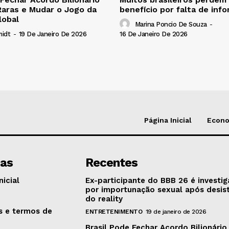
Raras e Mudar o Jogo da
benefício por falta de inf
lobal
Marina Poncio De Souza
-
16 De Janeiro De 2026
midt
-
19 De Janeiro De 2026
Página Inicial
Econ
nas
Recentes
nicial
Ex-participante do BBB 26 é investi
por importunação sexual após desis
o
do reality
as e termos de
ENTRETENIMENTO
19 de janeiro de 2026
Brasil Pode Fechar Acordo Bilionário