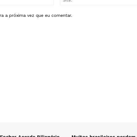
mail:*
ra a próxima vez que eu comentar.
 Fechar Acordo Bilionário
Muitos brasileiros perdem