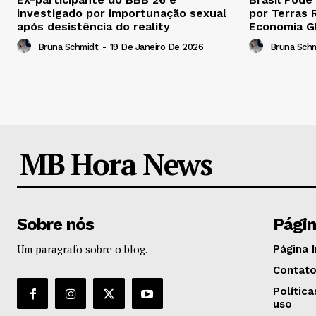
investigado por importunação sexual
por Terras 
após desistência do reality
Economia G
Bruna Schmidt
-
19 De Janeiro De 2026
Bruna Sch
MB Hora News
Sobre nós
Pági
Um paragrafo sobre o blog.
Página I
Contat
Polític
uso