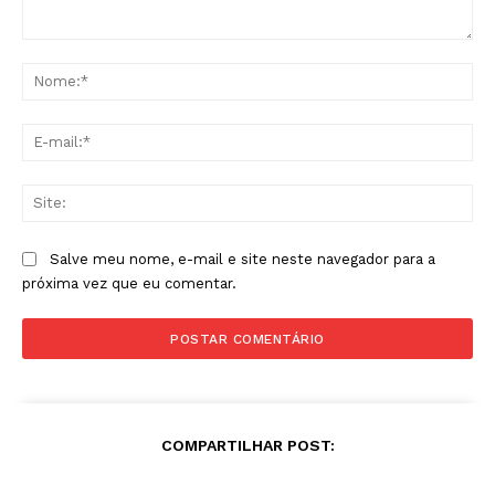
Comentário:
No
E-
mai
Sit
Salve meu nome, e-mail e site neste navegador para a
próxima vez que eu comentar.
COMPARTILHAR POST: