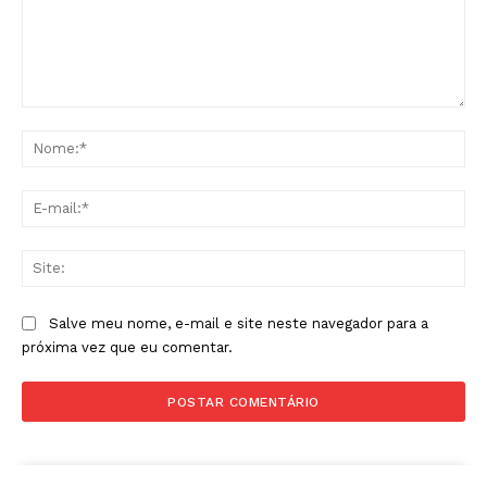
Comentário:
No
E-
mai
Sit
Salve meu nome, e-mail e site neste navegador para a
próxima vez que eu comentar.