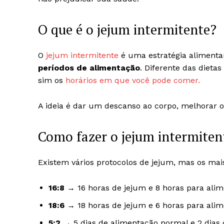
O que é o jejum intermitente?
O
jejum intermitente
é uma estratégia alimenta
períodos de alimentação
. Diferente das dietas
sim os
horários em que você pode comer.
A ideia é dar um descanso ao corpo, melhorar 
Como fazer o jejum intermitent
Existem vários protocolos de jejum, mas os ma
16:8
→ 16 horas de jejum e 8 horas para alim
18:6
→ 18 horas de jejum e 6 horas para alim
5:2
→ 5 dias de alimentação normal e 2 dias c