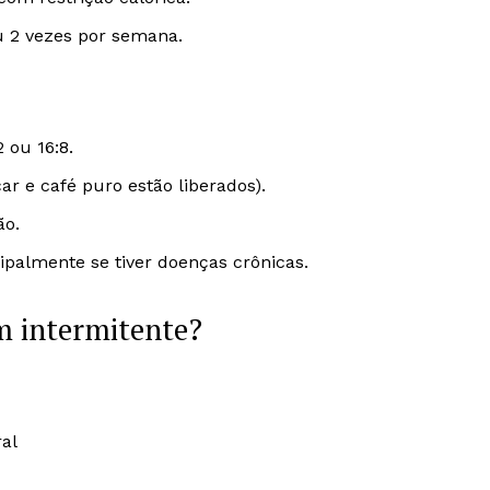
u 2 vezes por semana.
 ou 16:8.
r e café puro estão liberados).
ão.
palmente se tiver doenças crônicas.
um intermitente?
al