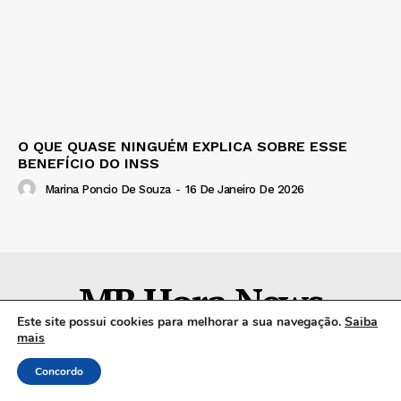
O QUE QUASE NINGUÉM EXPLICA SOBRE ESSE
BENEFÍCIO DO INSS
Marina Poncio De Souza
-
16 De Janeiro De 2026
MB Hora News
Este site possui cookies para melhorar a sua navegação.
Saiba
mais
Página Inicial
Economia
Esportes
Política
Benefícios
Receitas
Concordo