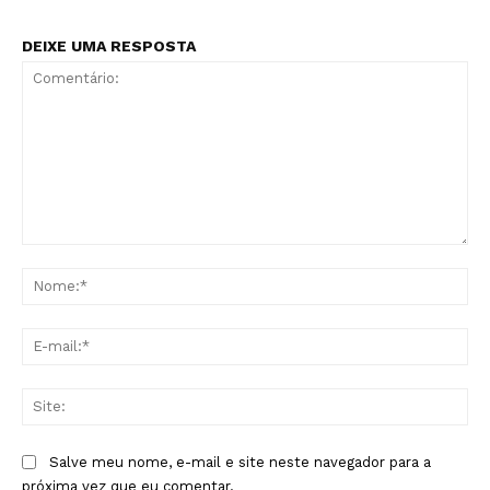
DEIXE UMA RESPOSTA
Comentário:
No
E-
mai
Sit
Salve meu nome, e-mail e site neste navegador para a
próxima vez que eu comentar.