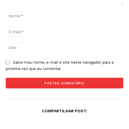
Comentário:
No
E-
mai
Sit
Salve meu nome, e-mail e site neste navegador para a
próxima vez que eu comentar.
COMPARTILHAR POST: