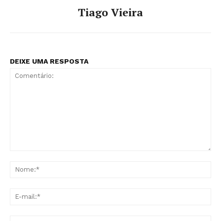
Tiago Vieira
DEIXE UMA RESPOSTA
Comentário:
No
E-
mai
Sit