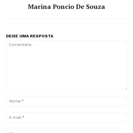
Marina Poncio De Souza
DEIXE UMA RESPOSTA
Comentário:
No
E-
mai
Sit