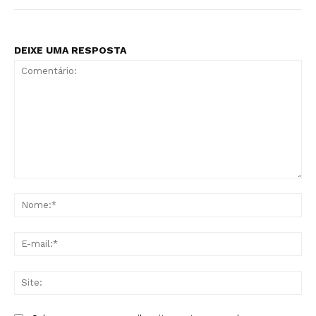
DEIXE UMA RESPOSTA
Comentário:
No
E-
mai
Sit