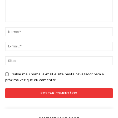
Comentário:
No
E-
mai
Sit
Salve meu nome, e-mail e site neste navegador para a
próxima vez que eu comentar.