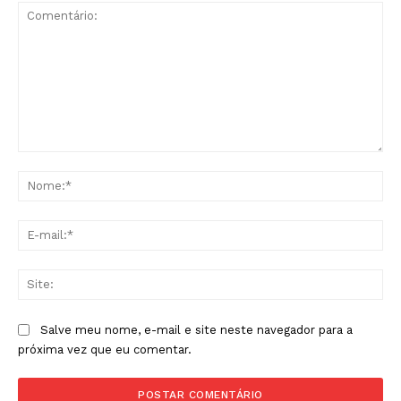
Comentário:
No
E-
mai
Sit
Salve meu nome, e-mail e site neste navegador para a
próxima vez que eu comentar.