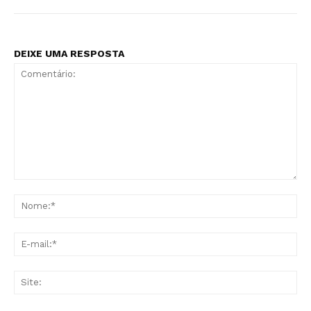
DEIXE UMA RESPOSTA
Comentário:
No
E-
mai
Sit