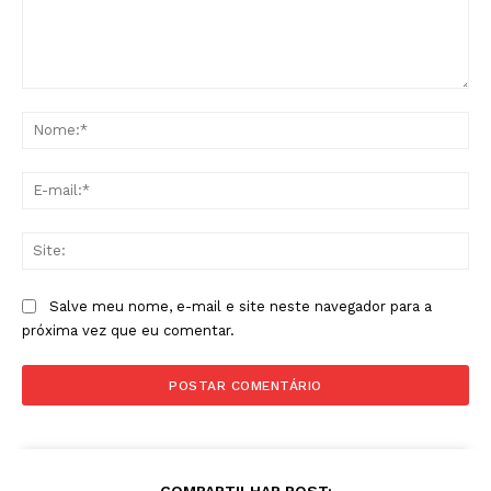
Comentário:
No
E-
mai
Sit
Salve meu nome, e-mail e site neste navegador para a
próxima vez que eu comentar.