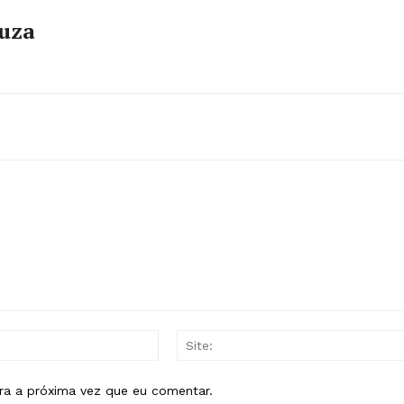
ouza
E-
mail:*
ra a próxima vez que eu comentar.