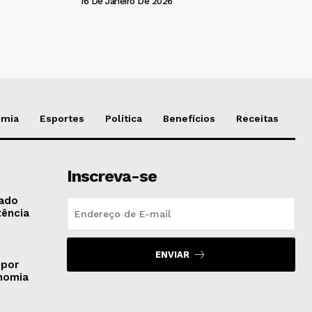
16 De Janeiro De 2026
omia
Esportes
Política
Benefícios
Receitas
Inscreva-se
gado
tência
ENVIAR
 por
onomia