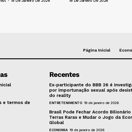
16 De Janeiro De 2026
midt
-
19 De Janeiro De 2026
Página Inicial
Econ
nas
Recentes
nicial
Ex-participante do BBB 26 é investi
por importunação sexual após desis
o
do reality
as e termos de
ENTRETENIMENTO
19 de janeiro de 2026
Brasil Pode Fechar Acordo Bilionário
Terras Raras e Mudar o Jogo da Ec
Global
ECONOMIA
19 de janeiro de 2026