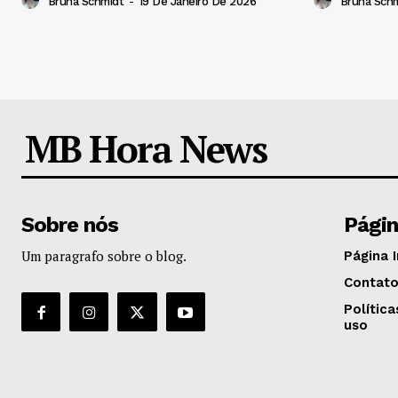
Bruna Schmidt
-
19 De Janeiro De 2026
Bruna Sch
MB Hora News
Sobre nós
Pági
Um paragrafo sobre o blog.
Página I
Contat
Polític
uso