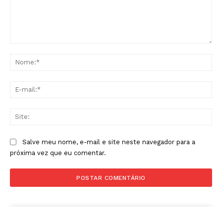
Comentário:
No
E-
mai
Sit
Salve meu nome, e-mail e site neste navegador para a
próxima vez que eu comentar.