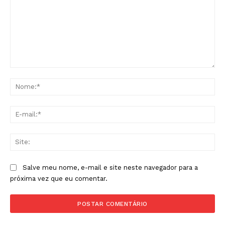
Comentário:
No
E-
mai
Sit
Salve meu nome, e-mail e site neste navegador para a
próxima vez que eu comentar.