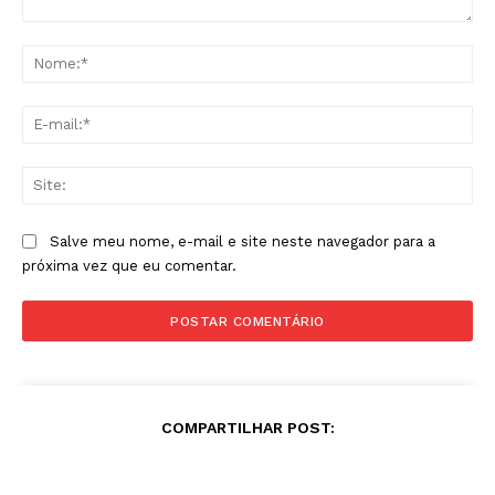
Comentário:
No
E-
mai
Sit
Salve meu nome, e-mail e site neste navegador para a
próxima vez que eu comentar.
COMPARTILHAR POST: