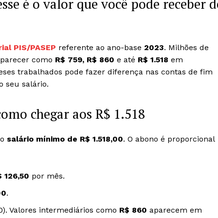
esse é o valor que você pode receber d
rial PIS/PASEP
referente ao ano-base
2023
. Milhões de
 aparecer como
R$ 759, R$ 860
e até
R$ 1.518
em
es trabalhados pode fazer diferença nas contas de fim
seu salário.
como chegar aos R$ 1.518
 o
salário mínimo de R$ 1.518,00
. O abono é proporcional
$ 126,50
por mês.
00
.
0). Valores intermediários como
R$ 860
aparecem em