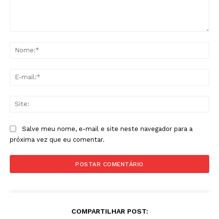
Comentário:
No
E-
mai
Sit
Salve meu nome, e-mail e site neste navegador para a
próxima vez que eu comentar.
COMPARTILHAR POST: