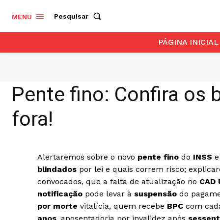
Pesquisar
MENU
PÁGINA INICIAL
Pente fino: Confira os
fora!
Alertaremos sobre o novo
pente fino
do
INSS
e
blindados
por lei e quais correm risco; explic
convocados, que a falta de atualização no
CAD 
notificação
pode levar à
suspensão
do pagamen
por morte
vitalícia, quem recebe
BPC
com cada
anos
, aposentadoria por invalidez após
sessent