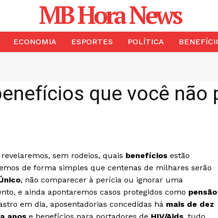
MB Hora News
ECONOMIA
ESPORTES
POLÍTICA
BENEFÍCI
 benefícios que você não 
 revelaremos, sem rodeios, quais
benefícios
estão
aremos de forma simples que centenas de milhares serão
Único
, não comparecer à perícia ou ignorar uma
to, e ainda apontaremos casos protegidos como
pensão
stro em dia, aposentadorias concedidas há
mais de dez
a anos
e benefícios para portadores de
HIV/Aids
, tudo