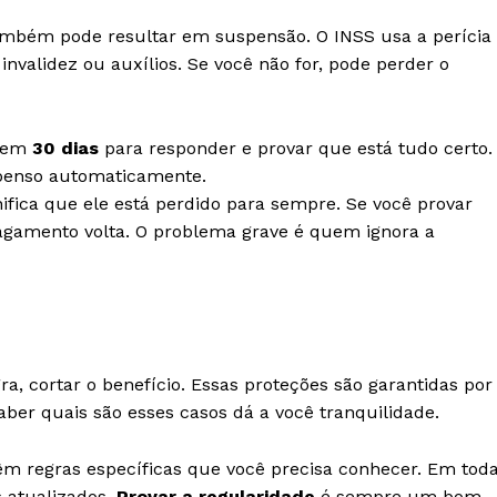
mbém pode resultar em suspensão. O INSS usa a perícia
nvalidez ou auxílios. Se você não for, pode perder o
 tem
30 dias
para responder e provar que está tudo certo.
spenso automaticamente.
fica que ele está perdido para sempre. Se você provar
 pagamento volta. O problema grave é quem ignora a
a, cortar o benefício. Essas proteções são garantidas por
 Saber quais são esses casos dá a você tranquilidade.
êm regras específicas que você precisa conhecer. Em tod
 atualizados.
Provar a regularidade
é sempre um bom