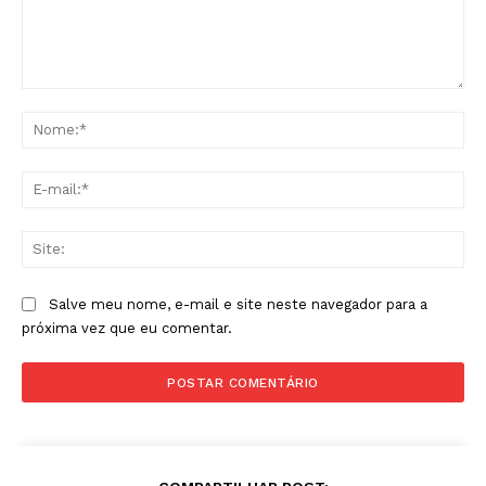
Comentário:
No
E-
mai
Sit
Salve meu nome, e-mail e site neste navegador para a
próxima vez que eu comentar.