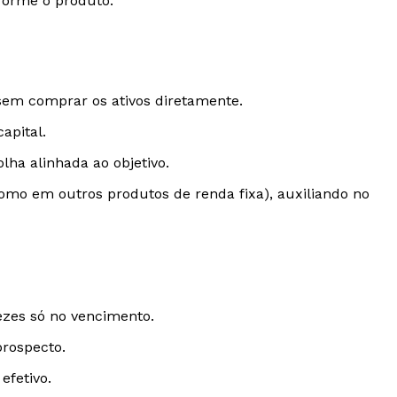
forme o produto.
 sem comprar os ativos diretamente.
apital.
lha alinhada ao objetivo.
como em outros produtos de renda fixa), auxiliando no
ezes só no vencimento.
prospecto.
efetivo.