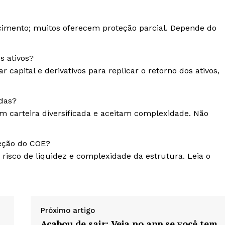
mento; muitos oferecem proteção parcial. Depende do
s ativos?
capital e derivativos para replicar o retorno dos ativos,
rdas?
êm carteira diversificada e aceitam complexidade. Não
eção do COE?
, risco de liquidez e complexidade da estrutura. Leia o
Próximo artigo
Acabou de sair: Veja no app se você tem