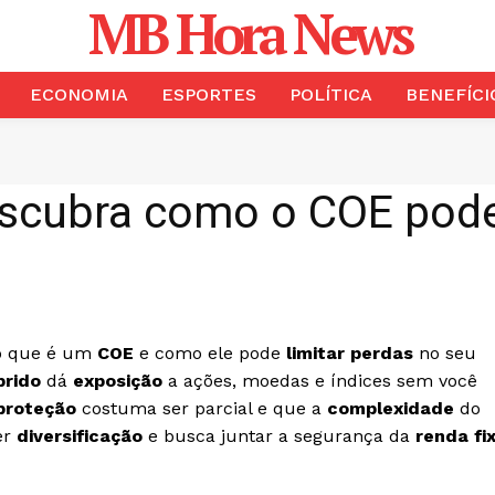
MB Hora News
ECONOMIA
ESPORTES
POLÍTICA
BENEFÍCI
escubra como o COE pode
 o que é um
COE
e como ele pode
limitar perdas
no seu
brido
dá
exposição
a ações, moedas e índices sem você
proteção
costuma ser parcial e que a
complexidade
do
er
diversificação
e busca juntar a segurança da
renda fi