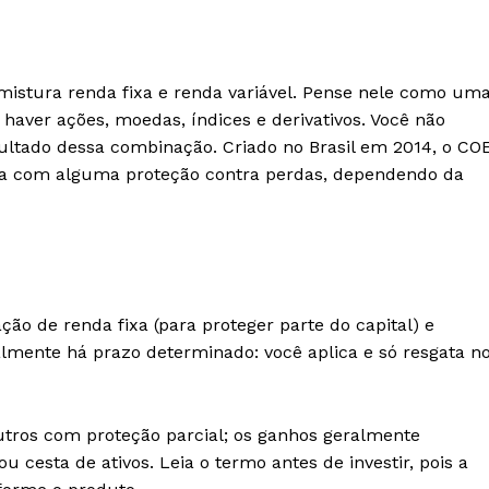
mistura renda fixa e renda variável. Pense nele como um
haver ações, moedas, índices e derivativos. Você não
ltado dessa combinação. Criado no Brasil em 2014, o CO
ixa com alguma proteção contra perdas, dependendo da
o de renda fixa (para proteger parte do capital) e
malmente há prazo determinado: você aplica e só resgata n
utros com proteção parcial; os ganhos geralmente
esta de ativos. Leia o termo antes de investir, pois a