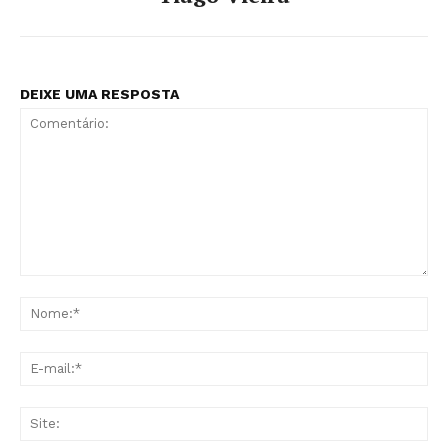
DEIXE UMA RESPOSTA
Comentário:
No
E-
mai
Sit