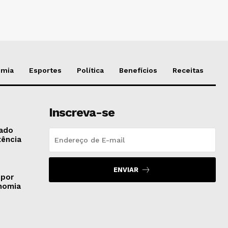
omia
Esportes
Política
Benefícios
Receitas
Inscreva-se
gado
tência
ENVIAR
 por
onomia