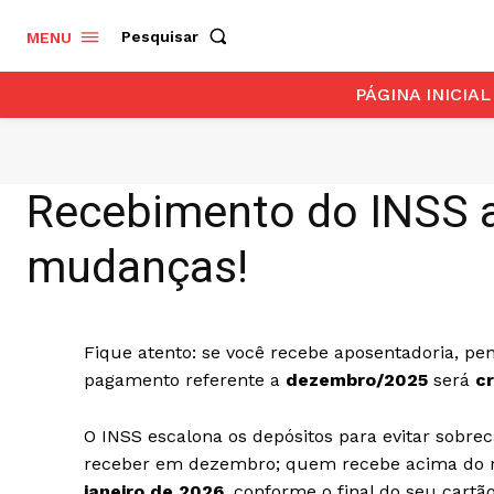
Pesquisar
MENU
PÁGINA INICIAL
Recebimento do INSS 
mudanças!
Fique atento: se você recebe aposentadoria, pe
pagamento referente a
dezembro/2025
será
c
O INSS escalona os depósitos para evitar sobre
receber em dezembro; quem recebe acima do mí
janeiro de 2026
, conforme o final do seu cartã