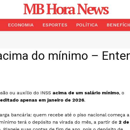
MB Hora News
ECONOMIA
ESPORTES
POLÍTICA
BENEFÍCI
acima do mínimo – Enten
nsão ou auxílio do INSS
acima de um salário mínimo
, o
reditado apenas em janeiro de 2026
.
carga bancária: quem recebe até o piso nacional começa a
nimo terá o depósito na virada do mês, a partir de
2 de
o. Planeje suas contas de fim de ano, pois o depósito de