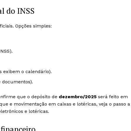
al do INSS
iciais. Opções simples:
INSS).
s exibem o calendário).
e documentos).
onfirme que o depósito de
dezembro/2025
será feito em
aque e movimentação em caixas e lotéricas, veja o passo a
etrônicos e lotéricas.
financeiro