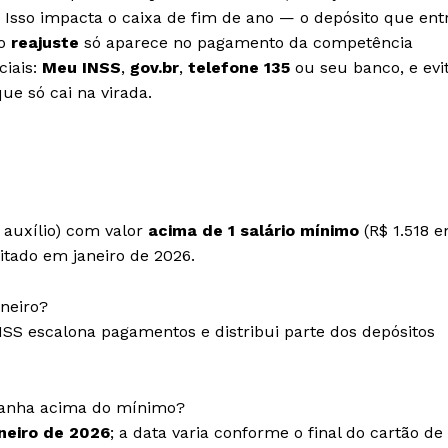
). Isso impacta o caixa de fim de ano — o depósito que ent
 o
reajuste
só aparece no pagamento da competência
ciais:
Meu INSS
,
gov.br
,
telefone 135
ou seu banco, e evi
e só cai na virada.
 auxílio) com valor
acima de 1 salário mínimo
(R$ 1.518 
itado em janeiro de 2026.
neiro?
NSS escalona pagamentos e distribui parte dos depósitos
anha acima do mínimo?
aneiro de 2026
; a data varia conforme o final do cartão de