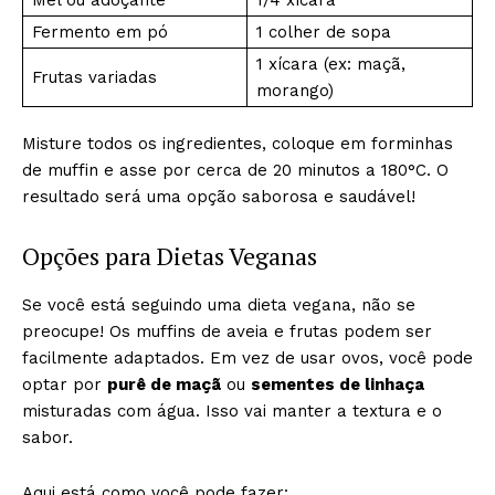
Mel ou adoçante
1/4 xícara
Fermento em pó
1 colher de sopa
1 xícara (ex: maçã,
Frutas variadas
morango)
Misture todos os ingredientes, coloque em forminhas
de muffin e asse por cerca de 20 minutos a 180°C. O
resultado será uma opção saborosa e saudável!
Opções para Dietas Veganas
Se você está seguindo uma dieta vegana, não se
preocupe! Os muffins de aveia e frutas podem ser
facilmente adaptados. Em vez de usar ovos, você pode
optar por
purê de maçã
ou
sementes de linhaça
misturadas com água. Isso vai manter a textura e o
sabor.
Aqui está como você pode fazer: