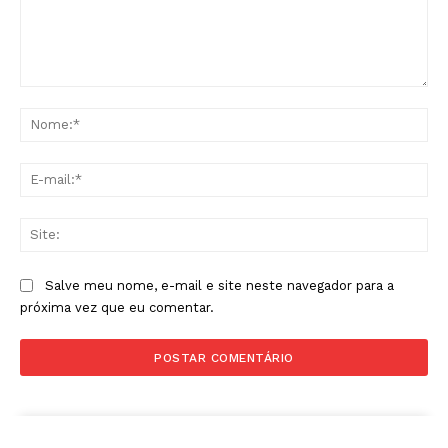
Comentário:
No
E-
mai
Sit
Salve meu nome, e-mail e site neste navegador para a
próxima vez que eu comentar.