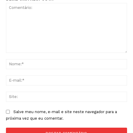
Comentário:
No
E-
mai
Sit
Salve meu nome, e-mail e site neste navegador para a
próxima vez que eu comentar.