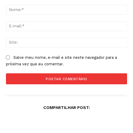
Comentário:
No
E-
mai
Sit
Salve meu nome, e-mail e site neste navegador para a
próxima vez que eu comentar.
COMPARTILHAR POST: