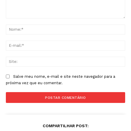
Comentário:
No
E-
mai
Sit
Salve meu nome, e-mail e site neste navegador para a
próxima vez que eu comentar.
COMPARTILHAR POST: