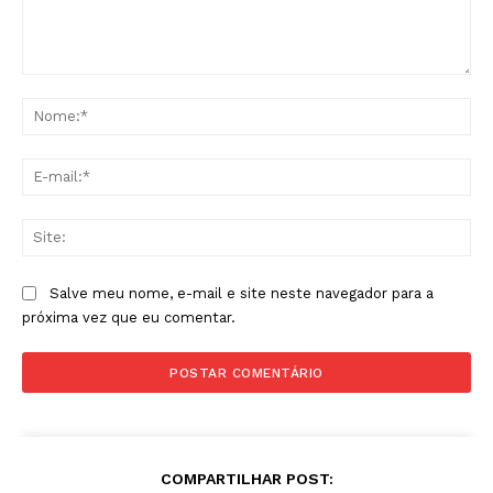
Comentário:
No
E-
mai
Sit
Salve meu nome, e-mail e site neste navegador para a
próxima vez que eu comentar.
COMPARTILHAR POST: