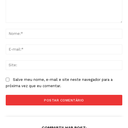
Comentário:
No
E-
mai
Sit
Salve meu nome, e-mail e site neste navegador para a
próxima vez que eu comentar.
COMPARTILHAR POST: