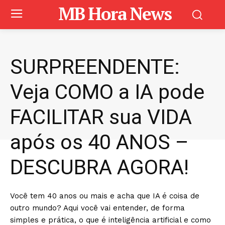
MB Hora News
SURPREENDENTE:
Veja COMO a IA pode
FACILITAR sua VIDA
após os 40 ANOS –
DESCUBRA AGORA!
Você tem 40 anos ou mais e acha que IA é coisa de
outro mundo? Aqui você vai entender, de forma
simples e prática, o que é inteligência artificial e como