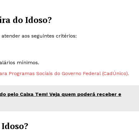
ira do Idoso?
 atender aos seguintes critérios:
salários mínimos.
ara Programas Sociais do Governo Federal (CadÚnico).
ado pelo Caixa Tem! Veja quem poderá receber e
 Idoso?