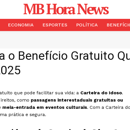
MB Hora News
ECONOMIA
ESPORTES
POLÍTICA
BENEFÍCI
 o Benefício Gratuito Q
2025
uito que pode facilitar sua vida: a
Carteira do Idoso
.
direitos, como
passagens interestaduais gratuitas ou
e
meia-entrada em eventos culturais
. Com a Carteira d
rma prática e segura.