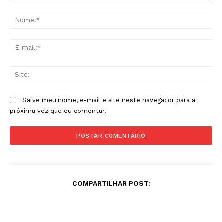
Comentário:
No
E-
mai
Sit
Salve meu nome, e-mail e site neste navegador para a
próxima vez que eu comentar.
COMPARTILHAR POST: