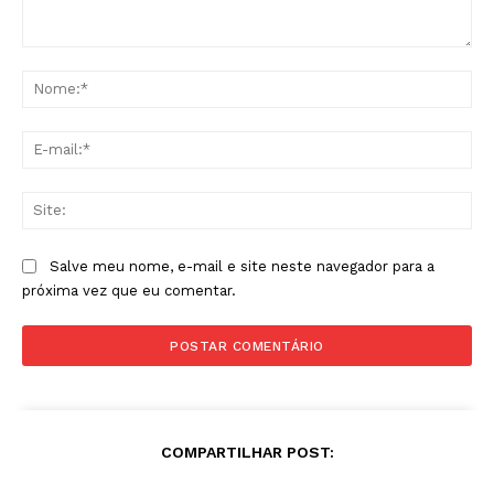
Comentário:
No
E-
mai
Sit
Salve meu nome, e-mail e site neste navegador para a
próxima vez que eu comentar.
COMPARTILHAR POST: