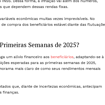
 INSS. Dessa forma, a inflação vai além dos números,
os que dependem dessas rendas fixas.
ariáveis econômicas muitas vezes imprevisíveis. No
r de compra dos beneficiários estável diante das flutuaçõ
 Primeiras Semanas de 2025?
aga um alívio financeiro aos
beneficiários
, adaptando-se à
nições esperadas para as primeiras semanas de 2025,
panorama mais claro de como seus rendimentos mensais
ntados que, diante de incertezas econômicas, antecipam
s finanças.