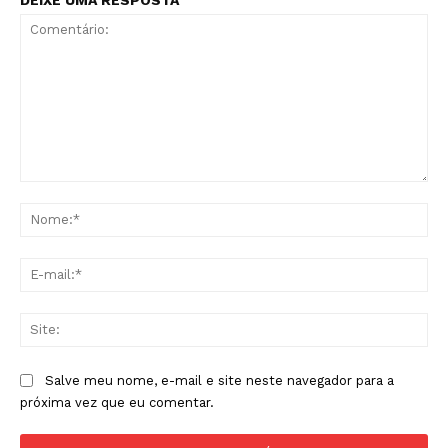
DEIXE UMA RESPOSTA
Comentário:
No
E-
mai
Sit
Salve meu nome, e-mail e site neste navegador para a
próxima vez que eu comentar.