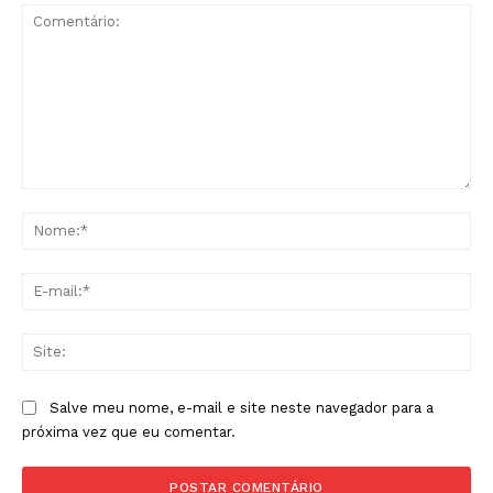
Comentário:
No
E-
mai
Sit
Salve meu nome, e-mail e site neste navegador para a
próxima vez que eu comentar.