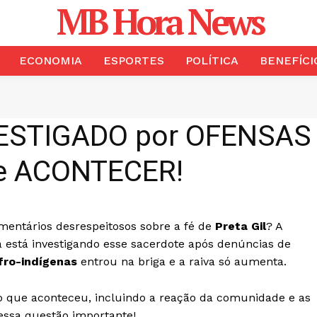
MB Hora News
ECONOMIA
ESPORTES
POLÍTICA
BENEFÍCI
STIGADO por OFENSAS a 
de ACONTECER!
omentários desrespeitosos sobre a fé de
Preta Gil
? A
 está investigando esse sacerdote após denúncias de
fro-indígenas
entrou na briga e a raiva só aumenta.
 o que aconteceu, incluindo a reação da comunidade e as
essa questão importante!