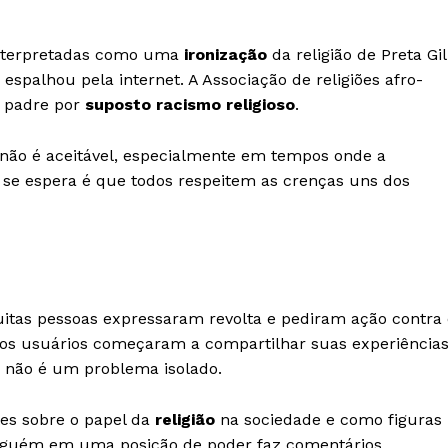
 interpretadas como uma
ironização
da religião de Preta Gil
spalhou pela internet. A Associação de religiões afro-
o padre por
suposto racismo religioso
.
 não é aceitável, especialmente em tempos onde a
se espera é que todos respeitem as crenças uns dos
uitas pessoas expressaram revolta e pediram ação contra 
itos usuários começaram a compartilhar suas experiência
se não é um problema isolado.
tes sobre o papel da
religião
na sociedade e como figuras
alguém em uma posição de poder faz comentários