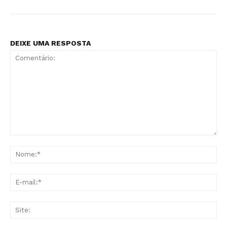
DEIXE UMA RESPOSTA
Comentário:
No
E-
mai
Sit