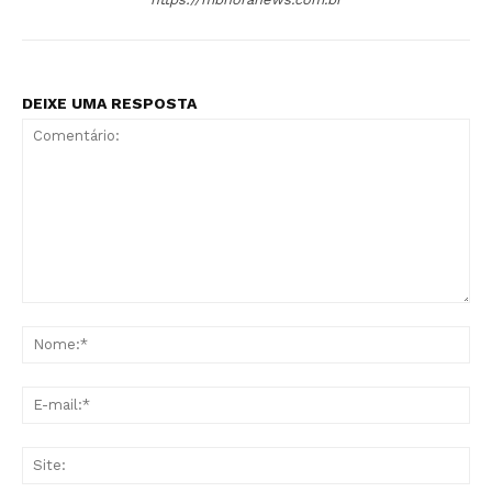
DEIXE UMA RESPOSTA
Comentário:
No
E-
mai
Sit