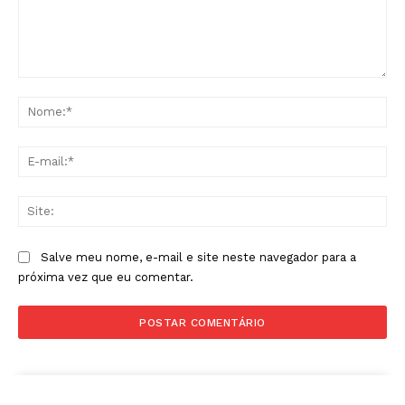
Comentário:
No
E-
mai
Sit
Salve meu nome, e-mail e site neste navegador para a
próxima vez que eu comentar.