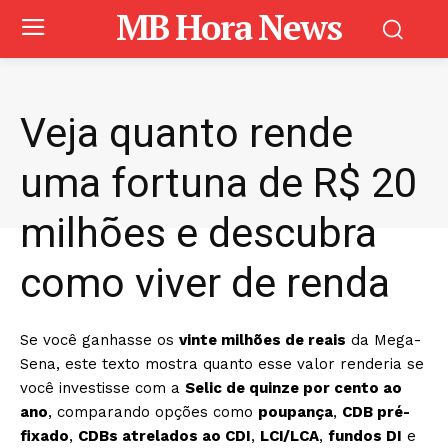
MB Hora News
Veja quanto rende
uma fortuna de R$ 20
milhões e descubra
como viver de renda
Se você ganhasse os
vinte milhões de reais
da Mega-
Sena, este texto mostra quanto esse valor renderia se
você investisse com a
Selic de quinze por cento ao
ano
, comparando opções como
poupança
,
CDB pré-
fixado
,
CDBs atrelados ao CDI
,
LCI/LCA
,
fundos DI
e