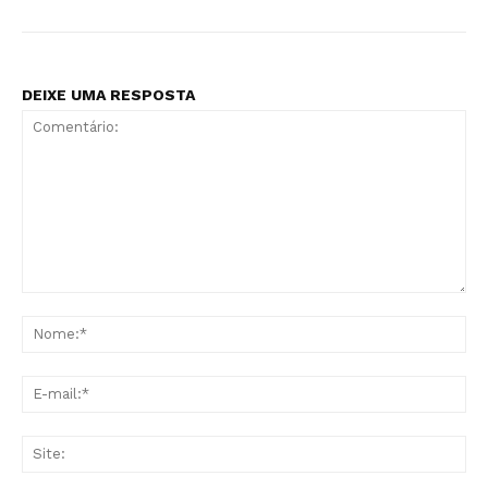
DEIXE UMA RESPOSTA
Comentário:
No
E-
mai
Sit