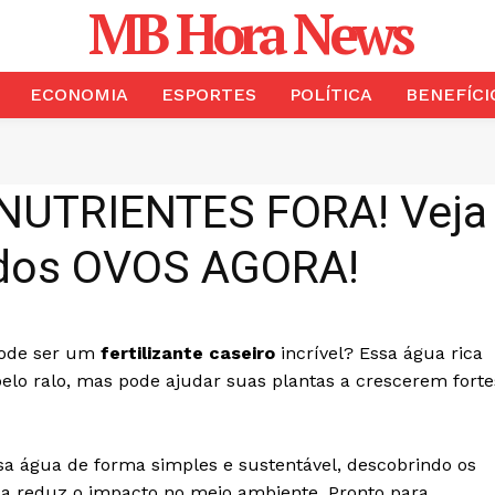
MB Hora News
ECONOMIA
ESPORTES
POLÍTICA
BENEFÍCI
UTRIENTES FORA! Veja
dos OVOS AGORA!
pode ser um
fertilizante caseiro
incrível? Essa água rica
pelo ralo, mas pode ajudar suas plantas a crescerem forte
ssa água de forma simples e sustentável, descobrindo os
ca reduz o impacto no meio ambiente. Pronto para