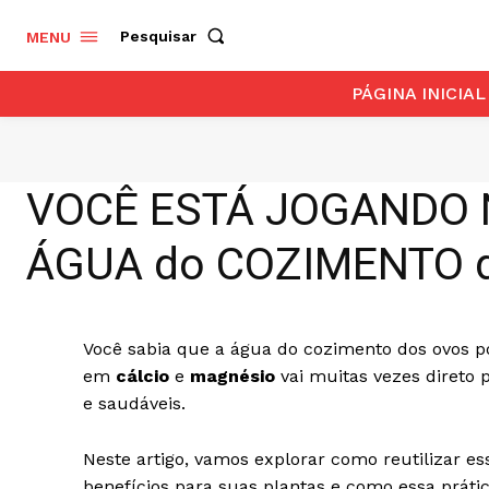
Pesquisar
MENU
PÁGINA INICIAL
VOCÊ ESTÁ JOGANDO N
ÁGUA do COZIMENTO 
Você sabia que a água do cozimento dos ovos 
em
cálcio
e
magnésio
vai muitas vezes direto 
e saudáveis.
Neste artigo, vamos explorar como reutilizar e
benefícios para suas plantas e como essa práti