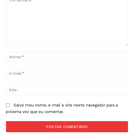
Comentário:
No
E-
mai
Sit
Salve meu nome, e-mail e site neste navegador para a
próxima vez que eu comentar.