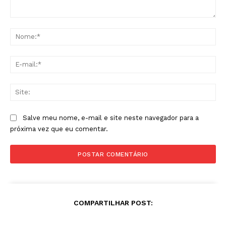
Comentário:
No
E-
mai
Sit
Salve meu nome, e-mail e site neste navegador para a
próxima vez que eu comentar.
COMPARTILHAR POST: