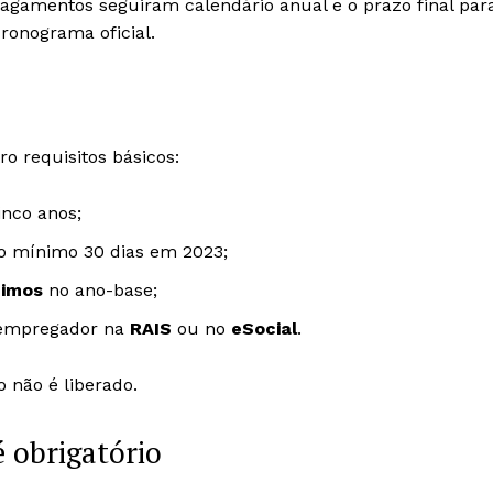
Pagamentos seguiram calendário anual e o prazo final par
ronograma oficial.
ro requisitos básicos:
nco anos;
o mínimo 30 dias em 2023;
nimos
no ano-base;
 empregador na
RAIS
ou no
eSocial
.
 não é liberado.
é obrigatório