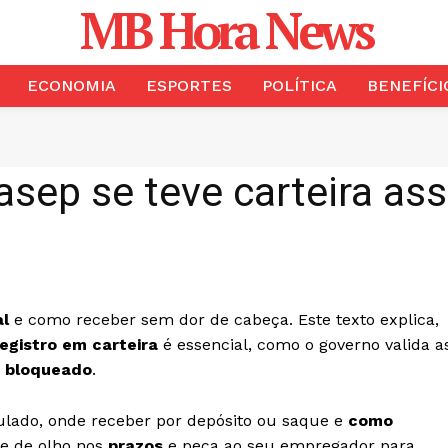
MB Hora News
ECONOMIA
ESPORTES
POLÍTICA
BENEFÍCI
asep se teve carteira as
al
e como receber sem dor de cabeça. Este texto explica,
registro em carteira
é essencial, como o governo valida a
r
bloqueado
.
ulado, onde receber por depósito ou saque e
como
ue de olho nos
prazos
e peça ao seu empregador para