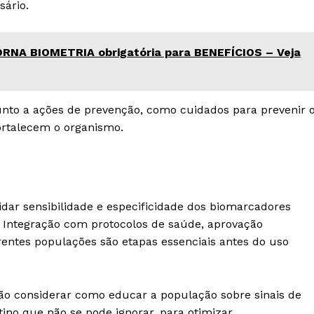
sário.
NA BIOMETRIA obrigatória para BENEFÍCIOS – Veja
unto a ações de prevenção, como cuidados para prevenir 
fortalecem o organismo.
idar sensibilidade e especificidade dos biomarcadores
e. Integração com protocolos de saúde, aprovação
erentes populações são etapas essenciais antes do uso
ão considerar como educar a população sobre sinais de
tino que não se pode ignorar, para otimizar