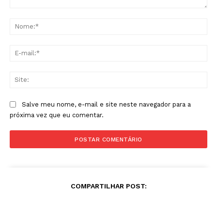
Comentário:
No
E-
mai
Sit
Salve meu nome, e-mail e site neste navegador para a
próxima vez que eu comentar.
COMPARTILHAR POST: