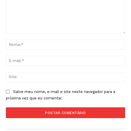
Comentário:
No
E-
mai
Sit
Salve meu nome, e-mail e site neste navegador para a
próxima vez que eu comentar.